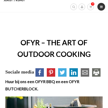
Skip
0
to
content
OFYR – THE ART OF
OUTDOOR COOKING
Sociale media
Huur bij ons een OFYR BBQ en een OFYR
BUTCHERBLOCK.