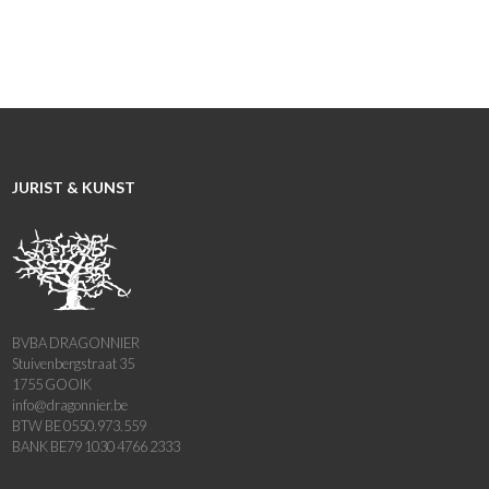
JURIST & KUNST
BVBA DRAGONNIER
Stuivenbergstraat 35
1755 GOOIK
info@dragonnier.be
BTW BE 0550.973.559
BANK BE79 1030 4766 2333