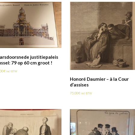
arsdoorsnede justitiepaleis
ssel: 79 op 60 cm groot !
,00
€
incl BTW
Honoré Daumier – à la Cour
d’assises
75,00
€
incl BTW