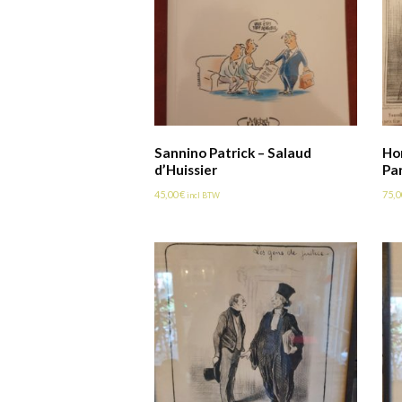
Sannino Patrick – Salaud
Ho
d’Huissier
Par
45,00
€
75,
incl BTW