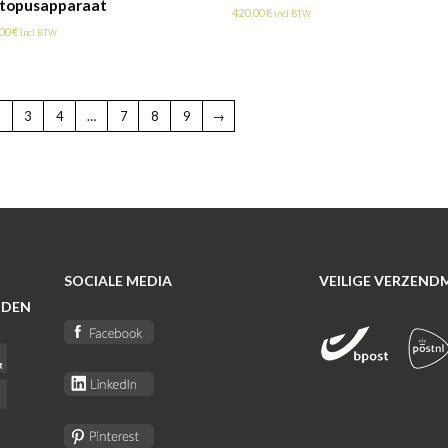
topusapparaat
420,00
€
incl BTW
,00
€
incl BTW
3
4
…
7
8
9
→
SOCIALE MEDIA
VEILIGE VERZEN
ODEN