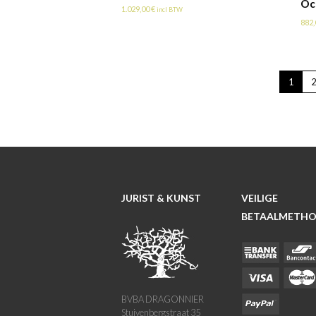
Oc
1.029,00
€
incl BTW
882
1
2
JURIST & KUNST
VEILIGE
BETAALMETH
BVBA DRAGONNIER
Stuivenbergstraat 35