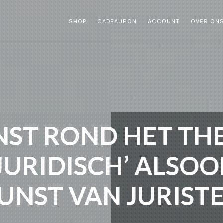
SHOP
CADEAUBON
ACCOUNT
OVER ON
NST ROND HET TH
‘JURIDISCH’ ALSOO
UNST VAN JURIST