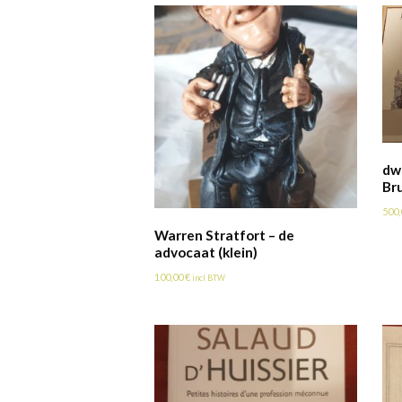
dw
Bru
500
Warren Stratfort – de
advocaat (klein)
100,00
€
incl BTW