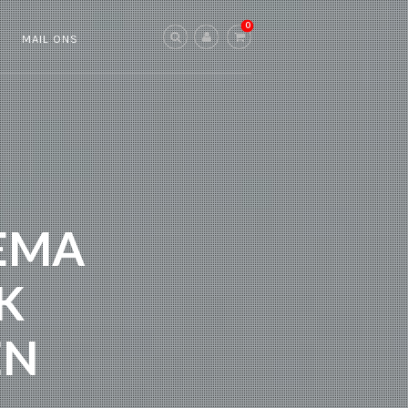
0
S
MAIL ONS
EMA
K
EN