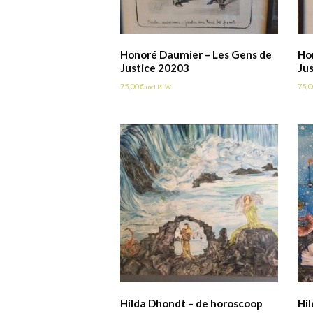
Honoré Daumier – Les Gens de
Ho
Justice 20203
Ju
75,00
€
75,
incl BTW
Hilda Dhondt – de horoscoop
Hi