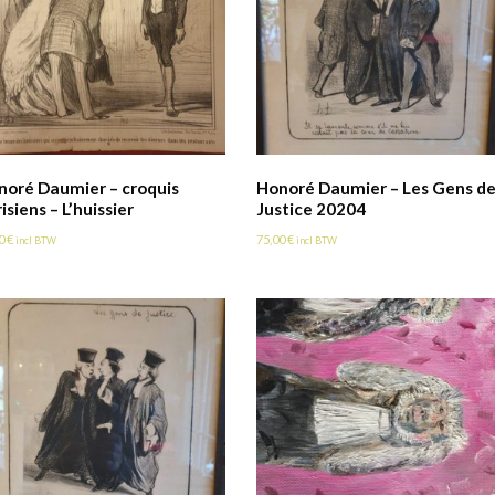
noré Daumier – croquis
Honoré Daumier – Les Gens d
isiens – L’huissier
Justice 20204
00
€
75,00
€
incl BTW
incl BTW