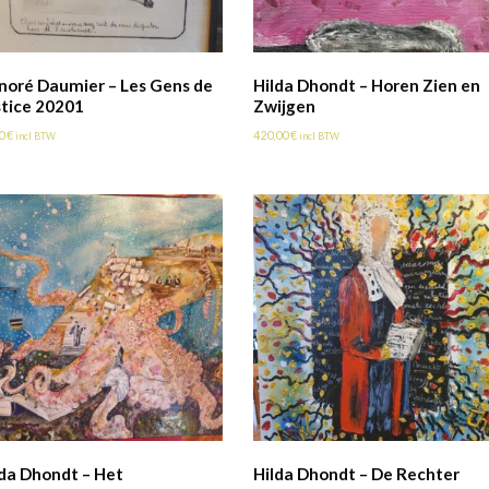
noré Daumier – Les Gens de
Hilda Dhondt – Horen Zien en
stice 20201
Zwijgen
00
€
420,00
€
incl BTW
incl BTW
lda Dhondt – Het
Hilda Dhondt – De Rechter