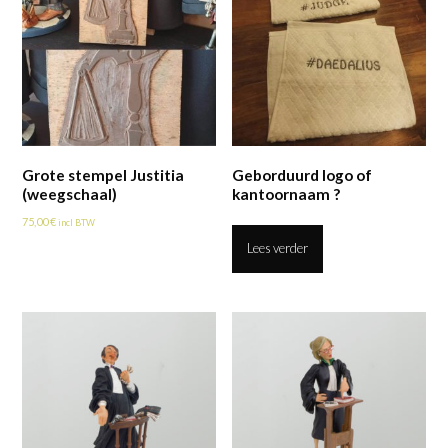
Grote stempel Justitia
Geborduurd logo of
(weegschaal)
kantoornaam ?
75,00
€
incl BTW
Lees verder