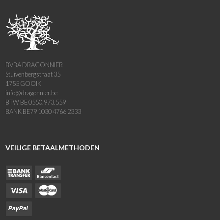
BVBA DRAGONNIER
Stuivenbergstraat 35
1755 GOOIK
info@dragonnier.be
BTW BE 0550.973.559
BANK BE79 1030 4766 2333
VEILIGE BETAALMETHODEN