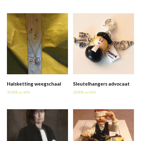
Halsketting weegschaal
Sleutelhangers advocaat
35,00
€
20,00
€
incl BTW
incl BTW