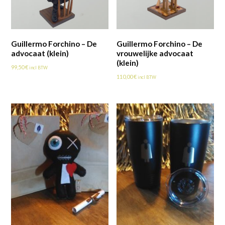
Guillermo Forchino – De
Guillermo Forchino – De
advocaat (klein)
vrouwelijke advocaat
(klein)
99,50
€
incl BTW
110,00
€
incl BTW