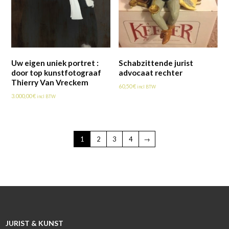
Uw eigen uniek portret :
Schabzittende jurist
door top kunstfotograaf
advocaat rechter
Thierry Van Vreckem
60,50
€
incl BTW
3.000,00
€
incl BTW
1
2
3
4
→
JURIST & KUNST