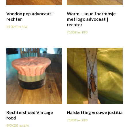
Voodoo pop advocaat |
Warm – koud thermosje
rechter
met logo advocaat |
rechter
55,00
€
incl BTW
75,00
€
incl BTW
Rechtershoed Vintage
Halsketting vrouwe justitia
rood
75,00
€
incl BTW
495,00
€
incl BTW