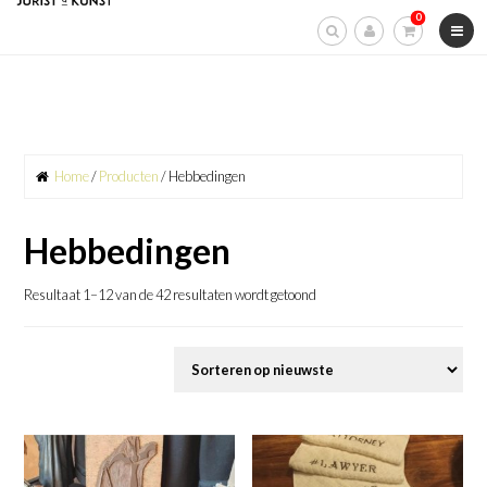
Skip
0
to
content
Home
/
Producten
/ Hebbedingen
Hebbedingen
Resultaat 1–12 van de 42 resultaten wordt getoond
Gesorteerd
op
nieuwste