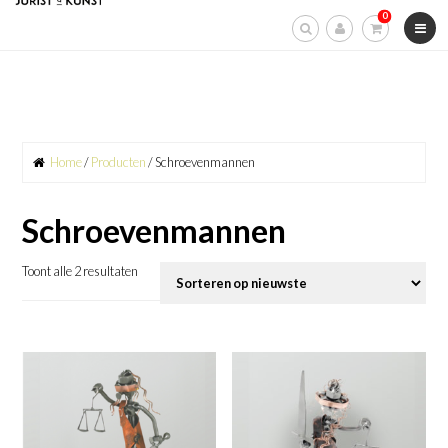
Skip
0
to
content
Home
/
Producten
/ Schroevenmannen
Schroevenmannen
Toont alle 2 resultaten
Gesorteerd
op
nieuwste