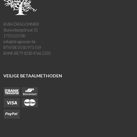
BVBA DRAGONNIER
Stuivenbergstraat 35
1755 GOOIK
info@dragonnier.be
BTW BE 0550.973.559
BANK BE79 1030 4766 2333
VEILIGE BETAALMETHODEN