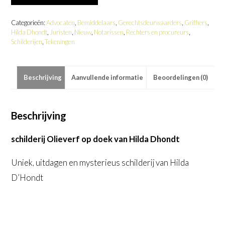
-
De
sluwe
Categorieën:
Advocaten
,
Bemiddelaars
,
Gerechtsdeurwaarders
,
Griffiers
,
rechter
Hilda Dhondt
,
Juristen
,
Nieuw
,
Notarissen
,
Rechters en procureurs
,
aantal
Schilderijen
,
Tekeningen
Beschrijving
Aanvullende informatie
Beoordelingen (0)
Beschrijving
schilderij Olieverf op doek van Hilda Dhondt
Uniek, uitdagen en mysterieus schilderij van Hilda
D’Hondt