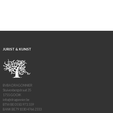
JURIST & KUNST
BVBA DRAGONNIER
Stuivenbergstraat 35
1755 GOOIK
info@dragonnier.be
BTW BE 0550.973.559
BANK BE79 1030 4766 2333