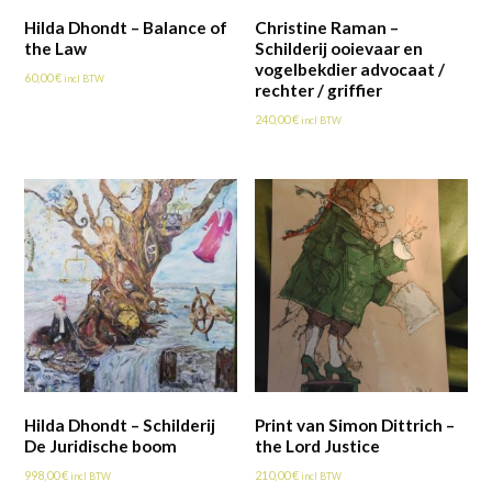
Hilda Dhondt – Balance of
Christine Raman –
the Law
Schilderij ooievaar en
vogelbekdier advocaat /
60,00
€
incl BTW
rechter / griffier
240,00
€
incl BTW
Hilda Dhondt – Schilderij
Print van Simon Dittrich –
De Juridische boom
the Lord Justice
998,00
€
210,00
€
incl BTW
incl BTW