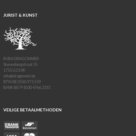
JURIST & KUNST
BVBA DRAGONNIER
Stuivenbergstraat 35
1755 GOOIK
info@dragonnier.be
BTW BE 0550.973.559
BANK BE79 1030 4766 2333
VEILIGE BETAALMETHODEN