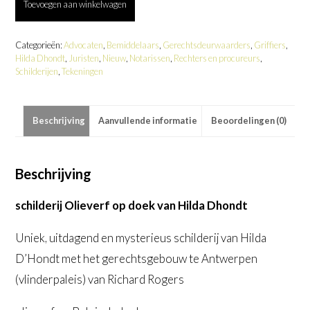
Toevoegen aan winkelwagen
Dhondt
-
Het
Octopusapparaat
Categorieën:
Advocaten
,
Bemiddelaars
,
Gerechtsdeurwaarders
,
Griffiers
,
aantal
Hilda Dhondt
,
Juristen
,
Nieuw
,
Notarissen
,
Rechters en procureurs
,
Schilderijen
,
Tekeningen
Beschrijving
Aanvullende informatie
Beoordelingen (0)
Beschrijving
schilderij Olieverf op doek van Hilda Dhondt
Uniek, uitdagend en mysterieus schilderij van Hilda
D’Hondt met het gerechtsgebouw te Antwerpen
(vlinderpaleis) van Richard Rogers