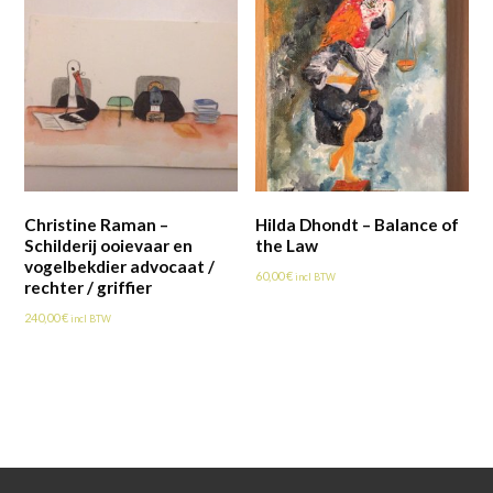
Christine Raman –
Hilda Dhondt – Balance of
Schilderij ooievaar en
the Law
vogelbekdier advocaat /
60,00
€
incl BTW
rechter / griffier
240,00
€
incl BTW