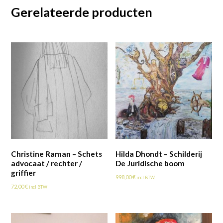
Gerelateerde producten
Christine Raman – Schets
Hilda Dhondt – Schilderij
advocaat / rechter /
De Juridische boom
griffier
998,00
€
incl BTW
72,00
€
incl BTW