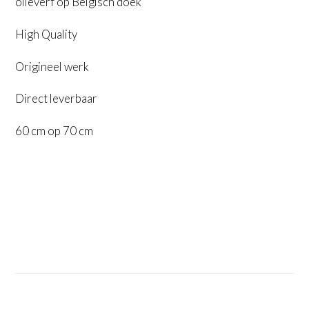
olieverf op Belgisch doek
High Quality
Origineel werk
Direct leverbaar
60 cm op 70 cm