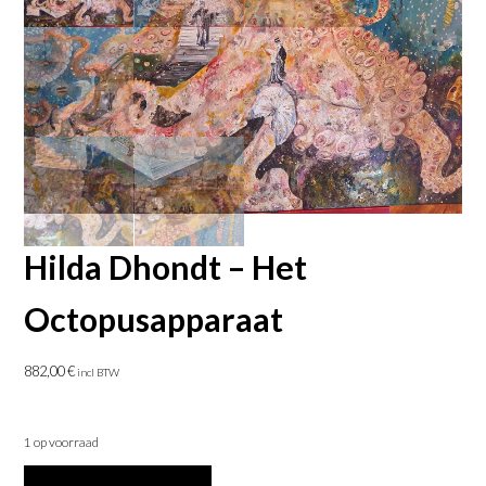
Hilda Dhondt – Het
Octopusapparaat
882,00
€
incl BTW
1 op voorraad
Hilda