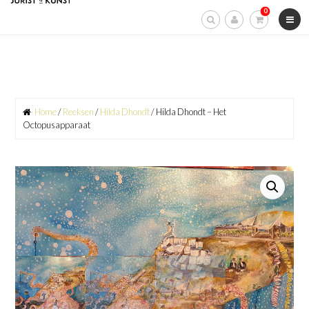
Skip
0
to
content
Home
/
Reeksen
/
Hilda Dhondt
/ Hilda Dhondt – Het
Octopusapparaat