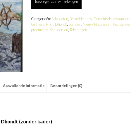
Toevoegen aan winkelwagen
Dhondt
-
Schilderij
De
Categorieën:
Advocaten
,
Bemiddelaars
,
Gerechtsdeurwaarders
Juridische
Griffiers
,
Hilda Dhondt
,
Juristen
,
Nieuw
,
Notarissen
,
Rechters e
boom
procureurs
,
Schilderijen
,
Tekeningen
aantal
Aanvullende informatie
Beoordelingen (0)
da Dhondt (zonder kader)