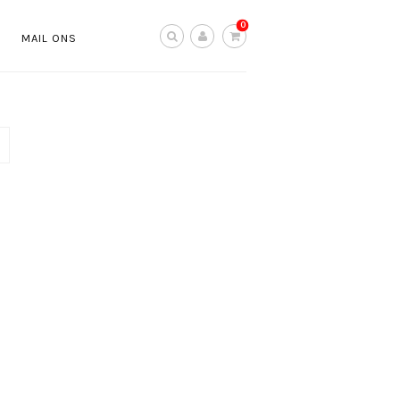
0
S
MAIL ONS