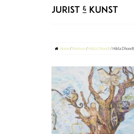
Skip
to
content
Home
/
Reeksen
/
Hilda Dhondt
/ Hilda Dhondt