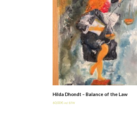
Hilda Dhondt – Balance of the Law
60,00
€
incl BTW