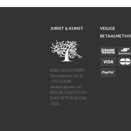
JURIST & KUNST
VEILIGE
BETAALMETH
BVBA DRAGONNIER
Stuivenbergstraat 35
1755 GOOIK
info@dragonnier.be
BTW BE 0550.973.559
BANK BE79 1030 4766
2333