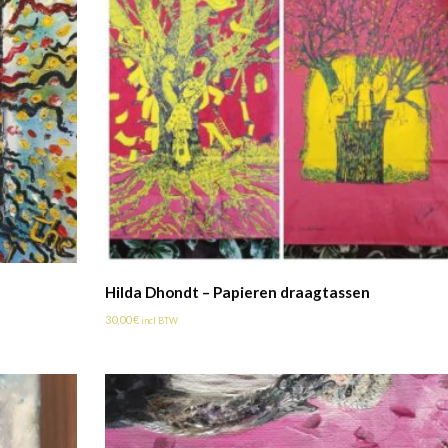
Hilda Dhondt – Papieren draagtassen
30,00
€
incl BTW