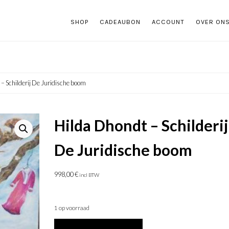
SHOP
CADEAUBON
ACCOUNT
OVER ON
 – Schilderij De Juridische boom
Hilda Dhondt – Schilderij
De Juridische boom
998,00
€
incl BTW
1 op voorraad
Hilda