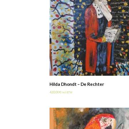
Hilda Dhondt – De Rechter
420,00
€
incl BTW